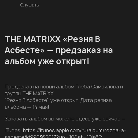
Слушать:
THE MATRIXX «Резня В
Асбесте» — предзаказ на
альбом уже открыт!
Предзаказ на новый альбом Глеба Самойлова и
группы THE MATRIXX
"Резня В Асбесте" уже открыт. Дата релиза
альбома — 14 мая!
Заказать альбом вы можете здесь уже сейчас —
iTunes:
https://itunes.apple.com/ru/album/rezna-a-
asbeste/id990362017?uo=10&at=10la3P