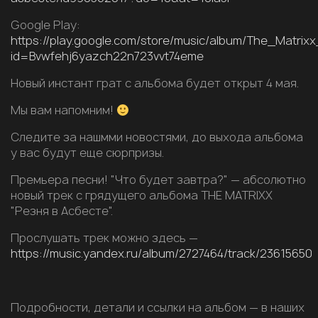
Google Play:
https://play.google.com/store/music/album/T
id=Bvwfehj6yazch22n723vvt74eme
Новый инстант грат с альбома будет открыт 4 мая.
Мы вам напомним!
Следите за нашмми новостями, до выхода альбома
у вас будут еще сюрпризы.
Премьера песни! "Что будет завтра?" — абсолютно
новый трек с грядущего альбома THE MATRIXX
"Резня в Асбесте".
Прослушать трек можно здесь —
https://music.yandex.ru/album/2727464/track/23615650
Подробности, детали и ссылки на альбом — в наших