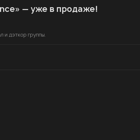
lence» — уже в продаже!
!
 и дэткор группы.