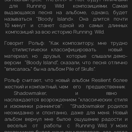
для Running Wild композициями. Самая
выдающаяся песня на альбоме, однако, будет
называться "Bloody Island». Она длится почти
10 минут и станет одной из самых длинных
композиций за всю историю Running Wild.
Говорит Рольф: "Как композитору, мне трудно
стилистически классифицировать новый
материал, но друзья, которые слышали демо-
версии "Bloody Island", сказали, что песня отлично
"вписалась" бы на альбом Pile of Skulls".
Рольф считает, что новый альбом Resilient более
жесткий и компактный, чем его предшественник
Shadowmaker, и явно
наслаждается возрождением "классических стиля
и изюминки раннингов": "Shadowmaker родился
неожиданно и спонтанно, даже для меня. Новый
альбом вернул мне былое ощущение радости и
веселья от работы с Running Wild. У моих