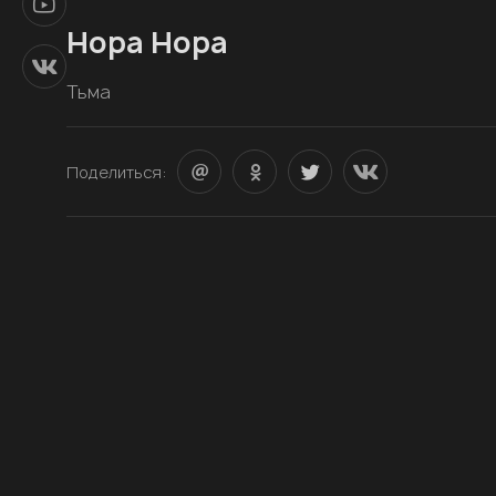
Нора Нора
Тьма
Поделиться: