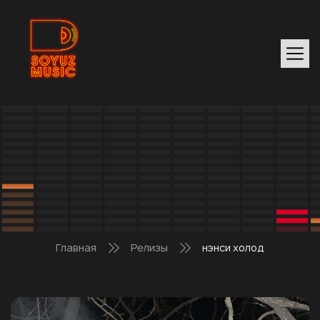
Главная
Релизы
нэнси холод