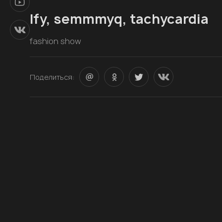
lfy, semmmyq, tachycardia
fashion show
Поделиться: