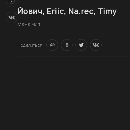
Йович, Eriic, Na.rec, Timy
Мама мия
Поделиться: