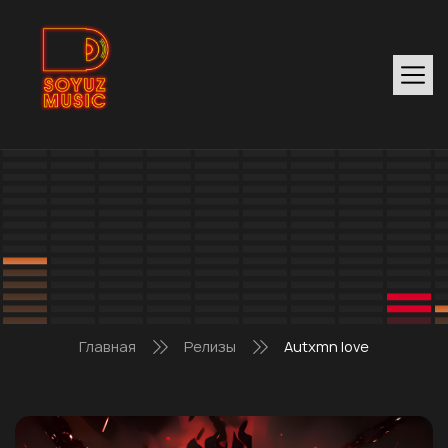
Главная
Релизы
Autxmn love