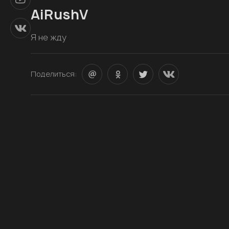
AiRushV
Я не жду
Поделиться: