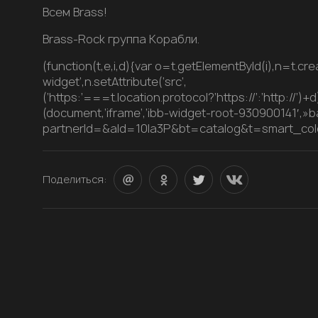
Всем Brass!
Brass-Rock группа Корабли.
(function(t,e,i,d){var o=t.getElementById(i),n=t.cre
widget’,n.setAttribute(‘src’,
(‘https:’===t.location.protocol?’https://’:’http://’)+d
(document,’iframe’,’ibb-widget-root-930900141′,»
partnerId=&aId=10la3P&bt=catalog&t=smart_c
Поделиться: