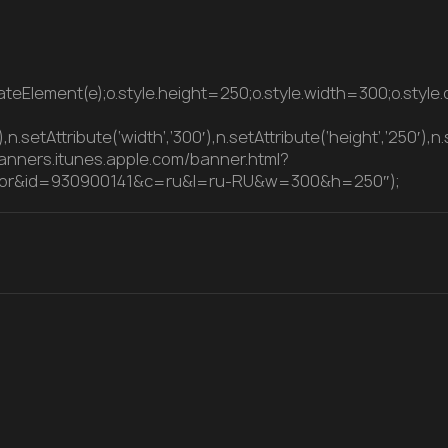
ateElement(e);o.style.height=250;o.style.width=300;o.style.di
),n.setAttribute(‘width’,’300′),n.setAttribute(‘height’,’250′),
banners.itunes.apple.com/banner.html?
olor&id=930900141&c=ru&l=ru-RU&w=300&h=250″);