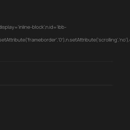
splay=’inline-block’;n.id=’ibb-
n.setAttribute(‘frameborder’,’0′),n.setAttribute(‘scrolling’,’no