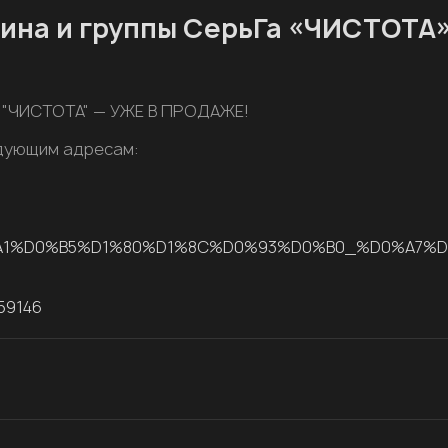
нина и группы СерьГа «ЧИСТОТА
а "ЧИСТОТА" — УЖЕ В ПРОДАЖЕ!
едующим адресам:
bum/%D0%A1%D0%B5%D1%80%D1%8C%D0%93%D0%B0_%D0%A
759146