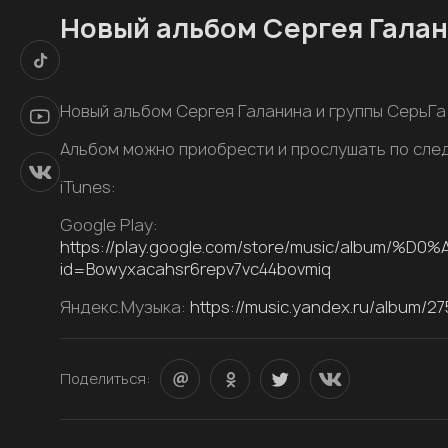
Новый альбом Сергея Гала
Новый альбом Сергея Галанина и группы СерьГ
Альбом можно приобрести и прослушать по сл
iTunes:
Google Play:
https://play.google.com/store/music/al
id=Bowyxacahsr6repv7vc44bovmiq
Яндекс.Музыка:
https://music.yandex.ru/album/2
Поделиться: