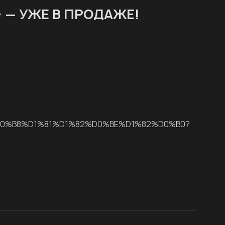
» — УЖЕ В ПРОДАЖЕ!
7%D0%B8%D1%81%D1%82%D0%BE%D1%82%D0%B0?