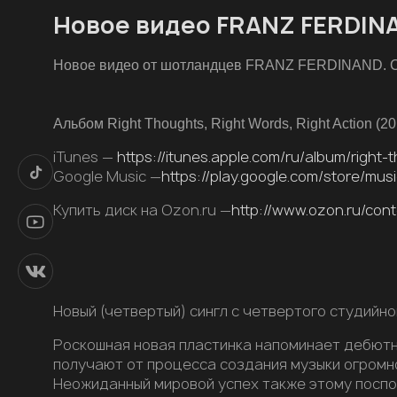
Новое видео FRANZ FERDIN
Новое видео от шотландцев FRANZ FERDINAND. С
Альбом Right Thoughts, Right Words, Right Action (
iTunes —
https://itunes.apple.com/ru/album/righ
Google Music —
https://play.google.com/store/m
Купить диск на Ozon.ru —
http://www.ozon.ru/con
Новый (четвертый) сингл с четвертого студийного
Роскошная новая пластинка напоминает дебютн
получают от процесса создания музыки огромно
Неожиданный мировой успех также этому поспосо