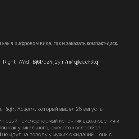
 как в цифровом виде, так и заказать компакт-диск.
Right_A?id=Bj6l7qz4ij2ym7ni4qjlecck3tq
 Right Action», который вышел 26 августа.
и новый неисчерпаемый источник вдохновения и
ы как уникального, смелого коллектива.
не идут на поводу у чужих ожиданий – они с