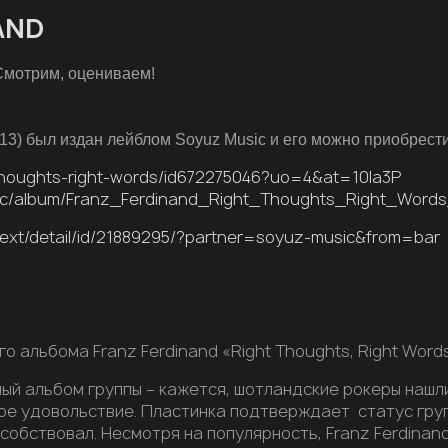
AND
мотрим, оцениваем!
2013) был издан лейблом Soyuz Music и его можно приобрести
t-thoughts-right-words/id672275046?uo=4&at=10la3P
usic/album/Franz_Ferdinand_Right_Thoughts_Right_Words_
text/detail/id/21889295/?partner=soyuz-music&from=bar
 альбома Franz Ferdinand «Right Thoughts, Right Words,
ый альбом группы – кажется, шотландские рокеры нашл
е удовольствие. Пластинка подтверждает статус групп
бствовал. Несмотря на популярность, Franz Ferdinand 