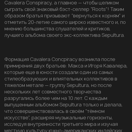
Cavalera Conspiracy, а главное — чтобы целиком
сыграть свой знаковый бэст-селлер “Roots”! Таким
образом братья призывают “вернуться к корням” и
отметить 20-летие самого широко известного и, по
мнению большинства слушателей и критиков,
лучшего альбома своего экс-коллектива Sepultura.
Формация Cavalera Concpiracy возникла после
примирения двух братьев: Макса и Игоря Кавалера,
которые еще в юности создали один из самых
стилеобразующих и влиятельных коллективов в
тяжелом метале — группу Sepultura, но после
нескольких лет совместного творчества
разругались более чем на 10 лет. С каждым
выпущенным альбомом Sepultura только и делала,
что совершенствовалась в своём “тёмном
искусстве”, расширяя музыкальные горизонты,
исследуя внутренности третьего мира и изучая
местную культуру южно-американских индейских