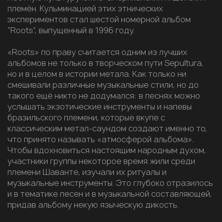
племён. Кульминацией этих этнических
экспериментов стал шестой номерной альбом
“Roots”, выпущенный в 1996 году.
«Roots» по праву считается одним из лучших
альбомов не только в творческом пути Sepultura,
но и в целом в истории метала. Как только ни
смешивали различные музыкальные стили, но до
такого ещё никто не додумался: в песнях можно
услышать экзотические инструменты и напевы
бразильского племени, которые вкупе с
классическим метал-саундом создают именно то,
что принято называть «атмосферой альбома».
Чтобы вдохновиться настоящим народным духом,
участники группы некоторое время жили среди
племени Шаванте, изучали их ритуалы и
музыкальные инструменты. Это глубоко отразилось
и в тематике песен и в музыкальной составляющей,
придав альбому некую языческую дикость.