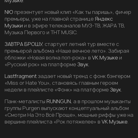
Музыке
.
NЮ
презентует новый клип «Как ты паришь», фичер
премьеры, уже на главной странице
Яндекс
Музыки
и в эфире телеканалов МУЗ-ТВ, ЖАРА ТВ,
Музыка Первого и ТНТ MUSIC.
ЗАВТРА БРОШУ
, стартует летний тур вместе с
премьерой альбома «Наше вечное лето». Забирая
обложки «Новая волна поп-рока» в
VK Музыке
и
«Русский рок» на платформе
Звук
.
Lastfragment
задает новый тренд с фонк бэнгером
«Miss or Hate You», становясь главным героем
недели в плейлисте «Фонк» на платформе
Звук
.
Панк-металисты
RUNNGUN
, а в прошлом музыканты
группы Purgen выпускают концептуальный альбом
«Смотри На Это Всё Проще», мощные риффы уже на
вершине плейлиста «Рок потяжелее» в
VK Музыке
.