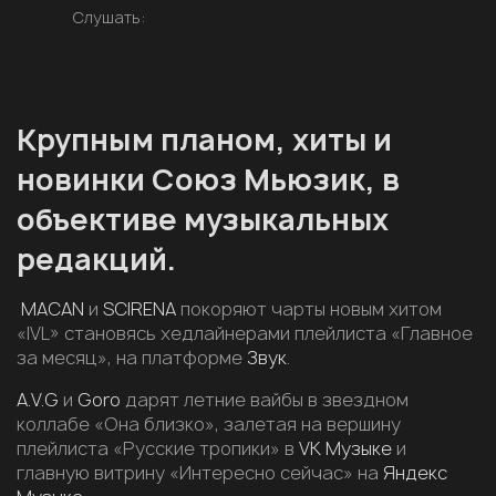
Слушать:
Крупным планом, хиты и
новинки Союз Мьюзик, в
объективе музыкальных
редакций.
MACAN
и
SCIRENA
покоряют чарты новым хитом
«IVL» становясь хедлайнерами плейлиста «Главное
за месяц», на платформе
Звук
.
A.V.G
и
Goro
дарят летние вайбы в звездном
коллабе «Она близко», залетая на вершину
плейлиста «Русские тропики» в
VK Музыке
и
главную витрину «Интересно сейчас» на
Яндекс