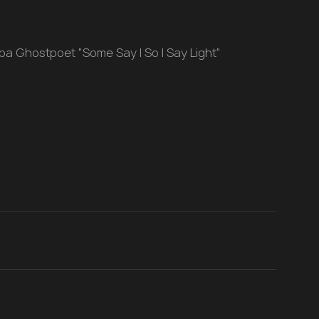
ера
Ghostpoet​
"Some Say I So I Say Light"