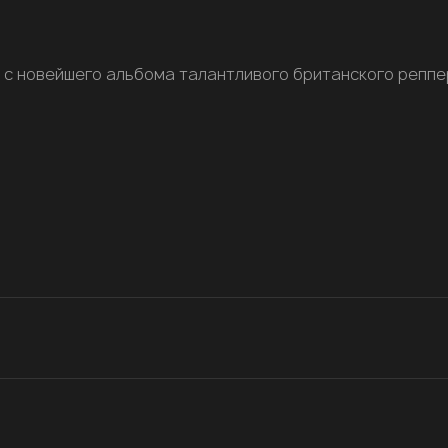
"
с новейшего альбома талантливого британского репп