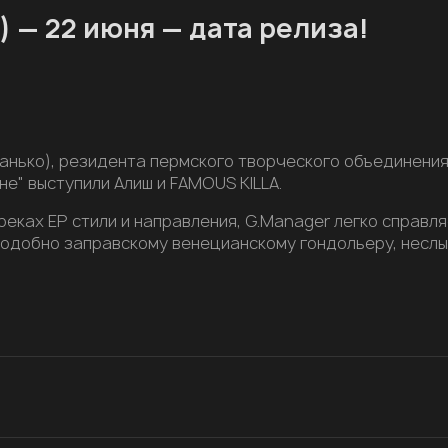
 — 22 июня — дата релиза!
анько), резидента пермского творческого объединения
не" выступили Алиш и FAMOUS KILLA.
треках EP стили и направления, G.Manager легко справл
 подобно заправскому венецианскому гондольеру, несл