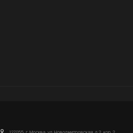
127055, г. Москва, ул. Новодмитровская, д 2, кор. 2