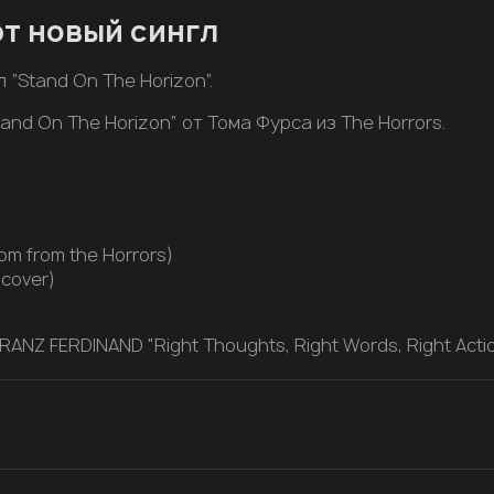
т новый сингл
“Stand On The Horizon”.
nd On The Horizon” от Тома Фурса из The Horrors.
om from the Horrors)
 cover)
NZ FERDINAND​ "Right Thoughts, Right Words, Right Actio