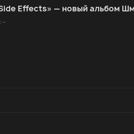
ide Effects» — новый альбом Шм
х —