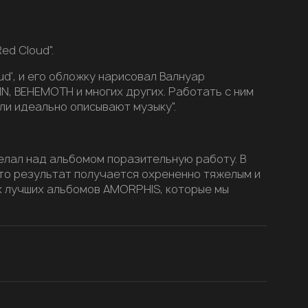
d Cloud".
d', и его обложку нарисовал Валнуар
IN, BEHEMOTH и многих других. Работать с ним
ли идеально описывают музыку".
делал над альбомом поразительную работу. В
что результат получается охрененно тяжелым и
рех лучших альбомов AMORPHIS, которые мы