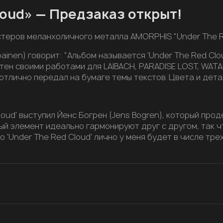
loud» — Предзаказ открыт!
теров меланхоличного металла AMORPHIS "Under The Re
inen) говорит: "Альбом называется 'Under The Red Clou
стен своими работами для LAIBACH, PARADISE LOST, WATA
отлично передал на бумаге темы текстов. Цвета и дета
oud' выступил Йенс Богрен (Jens Bogren), который про
дый элемент идеально гармонируют друг с другом, так 
что 'Under The Red Cloud' лично у меня будет в числе т