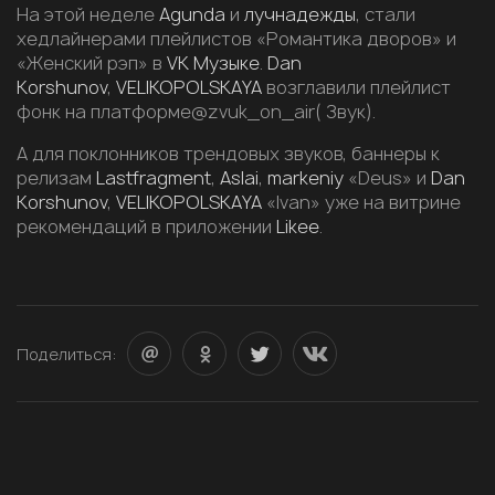
На этой неделе
Agunda
и
лучнадежды
, стали
хедлайнерами плейлистов «Романтика дворов» и
«Женский рэп» в
VK Музыке
.
Dan
Korshunov
,
VELIKOPOLSKAYA
возглавили плейлист
фонк на платформе@zvuk_on_air( Звук).
А для поклонников трендовых звуков, баннеры к
релизам
Lastfragment
,
Aslai
,
markeniy
«Deus» и
Dan
Korshunov
,
VELIKOPOLSKAYA
«Ivan» уже на витрине
рекомендаций в приложении
Likee
.
Поделиться: