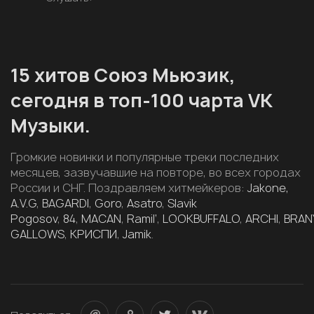
15 хитов Союз Мьюзик,
сегодня в топ-100 чарта VK
Музыки.
Громкие новинки и популярные треки последних
месяцев, зазвучавшие на повторе, во всех городах
России и СНГ. Поздравляем хитмейкеров:
Jakone,
A.V.G
,
BAGARDI
,
Goro
,
Asatro
,
Slavik
Pogosov
,
84
,
MACAN
,
Ramil’
,
LOOKBUFFALO
,
ARCHI
,
BRAN
GALLOWS
,
КРИСПИ
,
Jamik
.