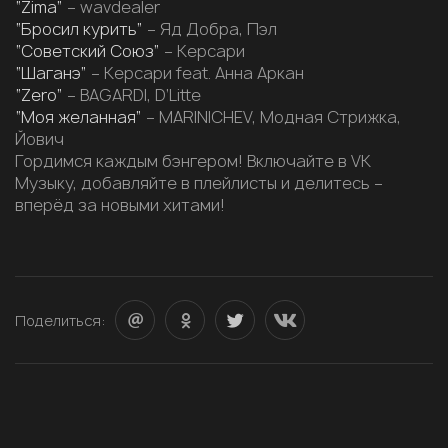
“Zima”
– wavdealer
“Бросил курить”
– Яд Добра, Пэл
“Советский Союз”
– Керсари
“Шаганэ”
– Керсари feat. Анна Аркан
“Zero”
– BAGARDI, D’Litte
“Моя желанная”
– MARINICHEV, Модная Стрижка,
Йович
Гордимся каждым бэнгером! Включайте в VK
Музыку, добавляйте в плейлисты и делитесь –
вперёд за новыми хитами!
Поделиться: