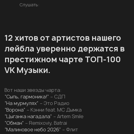
Слушать:
12 хитов от артистов нашего
лейбла уверенно держатся в
престижном чарте ТОП-100
VK Музыки.
Вот наши звезды чарта:
“Сыпь, гармоника!”
– СДП
“На мурмулях”
– Это Радио
“Ворона”
– Кэнни feat. МС Дымка
“Цыганка нагадала”
– Artem Smile
“Обман”
– Remixoviy, Batrai
“Малиновое небо 2026”
– Флит